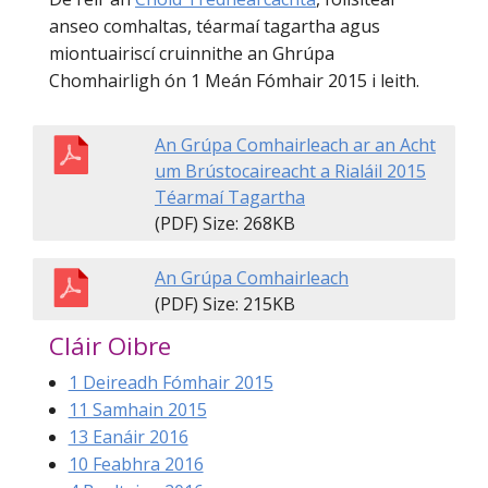
anseo comhaltas, téarmaí tagartha agus
miontuairiscí cruinnithe an Ghrúpa
Chomhairligh ón 1 Meán Fómhair 2015 i leith.
An Grúpa Comhairleach ar an Acht
um Brústocaireacht a Rialáil 2015
Téarmaí Tagartha
(PDF) Size: 268KB
An Grúpa Comhairleach
(PDF) Size: 215KB
Cláir Oibre
1 Deireadh Fómhair 2015
11 Samhain 2015
13 Eanáir 2016
10 Feabhra 2016