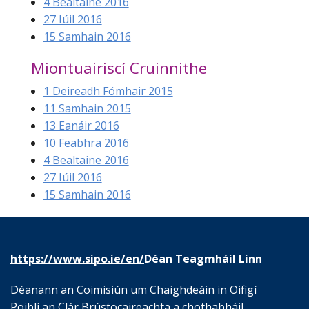
4 Bealtaine 2016
27 Iúil 2016
15 Samhain 2016
Miontuairiscí Cruinnithe
1 Deireadh Fómhair 2015
11 Samhain 2015
13 Eanáir 2016
10 Feabhra 2016
4 Bealtaine 2016
27 Iúil 2016
15 Samhain 2016
https://www.sipo.ie/en/
Déan Teagmháil Linn
Déanann an
Coimisiún um Chaighdeáin in Oifigí
Poiblí
an Clár Brústocaireachta a chothabháil.