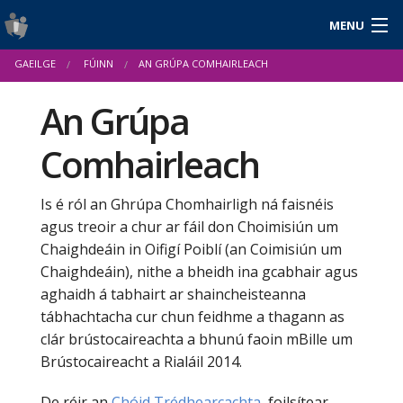
MENU
Logáil isteach
GAEILGE
FÚINN
AN GRÚPA COMHAIRLEACH
English
An Grúpa
Comhairleach
Fúinn
Cuidiú agus Acmhainní
Is é ról an Ghrúpa Chomhairligh ná faisnéis
agus treoir a chur ar fáil don Choimisiún um
Nuacht
Chaighdeáin in Oifigí Poiblí (an Coimisiún um
Chaighdeáin), nithe a bheidh ina gcabhair agus
Tuarascálacha & Staitisticí
aghaidh á tabhairt ar shaincheisteanna
tábhachtacha cur chun feidhme a thagann as
clár brústocaireachta a bhunú faoin mBille um
Brústocaireacht a Rialáil 2014.
De réir an
Chóid Trédhearcachta
, foilsítear