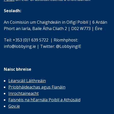
Seoladh:
An Coimisiún um Chaighdeáin in Oifigí Poiblí | 6 Ardán
Phort an Iarla, Baile Átha Cliath 2 | D02 W773 | Éire
Teil: +353 (0)1 639 5722 | Ríomhphost:
info@lobbying.ie | Twitter: @LobbyingIE
Naisc bhreise
Léarscáil Láithreáin
Príobháideachas agus Fianáin
Inrochtaineacht
Faisnéis na hEarnála Poiblí a Athúsáid
Gov.ie