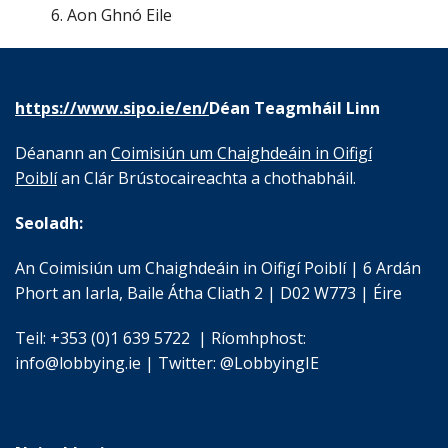
Aon Ghnó Eile
https://www.sipo.ie/en/
Déan Teagmháil Linn
Déanann an
Coimisiún um Chaighdeáin in Oifigí
Poiblí
an Clár Brústocaireachta a chothabháil.
Seoladh:
An Coimisiún um Chaighdeáin in Oifigí Poiblí | 6 Ardán
Phort an Iarla, Baile Átha Cliath 2 | D02 W773 | Éire
Teil: +353 (0)1 639 5722 | Ríomhphost:
info@lobbying.ie | Twitter: @LobbyingIE