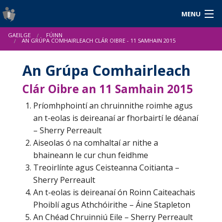
MENU
Logáil isteach
GAEILGE
FÚINN
English
AN GRÚPA COMHAIRLEACH CLÁR OIBRE - 11 SAMHAIN 2015
An Grúpa Comhairleach
Clár Oibre an 11 Samhain 2015
Fúinn
Príomhphointí an chruinnithe roimhe agus
Cuidiú agus Acmhainní
an t-eolas is deireanaí ar fhorbairtí le déanaí
– Sherry Perreault
Nuacht
Aiseolas ó na comhaltaí ar nithe a
Tuarascálacha & Staitisticí
bhaineann le cur chun feidhme
Treoirlínte agus Ceisteanna Coitianta –
Sherry Perreault
An t-eolas is deireanaí ón Roinn Caiteachais
Phoiblí agus Athchóirithe – Áine Stapleton
An Chéad Chruinniú Eile – Sherry Perreault