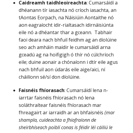
Caidreamh taidhleoireachta
: Cumarsáidí a
dhéanann tír iasachta nó críoch iasachta, an
tAontas Eorpach, na Náisiúin Aontaithe nó
aon eagraíocht idir-rialtasach idirnáisiúnta
eile nó a dhéantar thar a gceann. Tabhair
faoi deara nach bhfuil feidhm ag an díolúine
seo ach amháin maidir le cumarsáidí arna
gceadú ag na hoifigigh ó thír nó cúlchríoch
eile; duine aonair a chónaíonn i dtír eile agus
nach bhfuil aon údarás eile aige/aici, ní
cháilíonn sé/sí don díolúine.
Faisnéis fhíorasach
: Cumarsáidí lena n-
iarrtar faisnéis fhíorasach nó lena
soláthraítear faisnéis fhíorasach mar
fhreagairt ar iarraidh ar an bhfaisnéis
(mar
shampla, cuideachta a fhiafraíonn de
sheirbhíseach poiblí conas is féidir léi cáiliú le