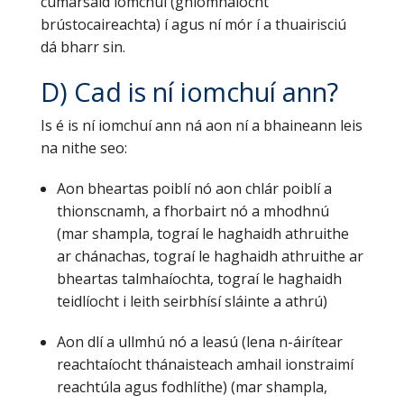
cumarsáid iomchuí (gníomhaíocht
brústocaireachta) í agus ní mór í a thuairisciú
dá bharr sin.
D) Cad is ní iomchuí ann?
Is é is ní iomchuí ann ná aon ní a bhaineann leis
na nithe seo:
Aon bheartas poiblí nó aon chlár poiblí a
thionscnamh, a fhorbairt nó a mhodhnú
(mar shampla, tograí le haghaidh athruithe
ar chánachas, tograí le haghaidh athruithe ar
bheartas talmhaíochta, tograí le haghaidh
teidlíocht i leith seirbhísí sláinte a athrú)
Aon dlí a ullmhú nó a leasú (lena n-áirítear
reachtaíocht thánaisteach amhail ionstraimí
reachtúla agus fodhlíthe) (mar shampla,