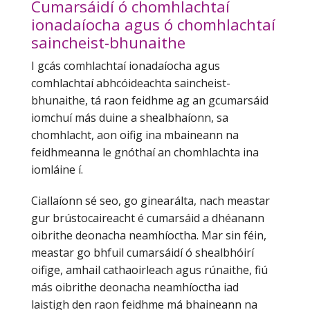
Cumarsáidí ó chomhlachtaí
ionadaíocha agus ó chomhlachtaí
saincheist-bhunaithe
I gcás comhlachtaí ionadaíocha agus
comhlachtaí abhcóideachta saincheist-
bhunaithe, tá raon feidhme ag an gcumarsáid
iomchuí más duine a shealbhaíonn, sa
chomhlacht, aon oifig ina mbaineann na
feidhmeanna le gnóthaí an chomhlachta ina
iomláine í.
Ciallaíonn sé seo, go ginearálta, nach meastar
gur brústocaireacht é cumarsáid a dhéanann
oibrithe deonacha neamhíoctha. Mar sin féin,
meastar go bhfuil cumarsáidí ó shealbhóirí
oifige, amhail cathaoirleach agus rúnaithe, fiú
más oibrithe deonacha neamhíoctha iad
laistigh den raon feidhme má bhaineann na