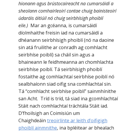
hionann agus brústocaireacht na cumarsáidí a
sheolann comhairleoirí contae chuig bainisteoirí
údaráis áitiúil nó chuig seirbhísigh phoiblí
eile.)
Mar an gcéanna, is cumarsáidí
díolmhaithe freisin iad na cumarsáidí a
dhéanann seirbhísigh phoiblí (nó na daoine
sin atá fruilithe ar conradh ag comhlacht
seirbhíse poiblí) sa cháil sin agus a
bhaineann le feidhmeanna an chomhlachta
seirbhíse poiblí. Tá seirbhísigh phoiblí
fostaithe ag comhlachtaí seirbhíse poiblí nó
sealbhaíonn siad oifig sna comhlachtaí sin.
Tá “comhlacht seirbhíse poiblí” sainmhínithe
san Acht. Tríd is tríd, tá siad ina gcomhlachtaí
Stáit nach comhlachtaí tráchtála Stáit iad.
D’fhoilsigh an Coimisiún um
Chaighdeáin
treoirlínte ar leith d’oifigigh
phoiblí ainmnithe
, ina bpléitear ar bhealach