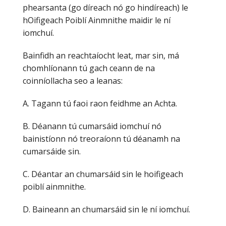
phearsanta (go díreach nó go hindíreach) le
hOifigeach Poiblí Ainmnithe maidir le ní
iomchuí.
Bainfidh an reachtaíocht leat, mar sin, má
chomhlíonann tú gach ceann de na
coinníollacha seo a leanas:
A. Tagann tú faoi raon feidhme an Achta.
B. Déanann tú cumarsáid iomchuí nó
bainistíonn nó treoraíonn tú déanamh na
cumarsáide sin.
C. Déantar an chumarsáid sin le hoifigeach
poiblí ainmnithe.
D. Baineann an chumarsáid sin le ní iomchuí.