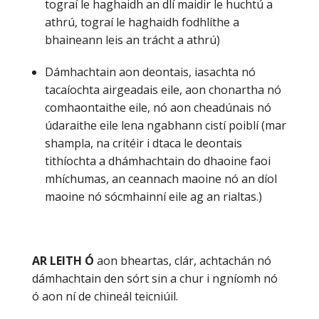
tograí le haghaidh an dlí maidir le huchtú a
athrú, tograí le haghaidh fodhlíthe a
bhaineann leis an trácht a athrú)
Dámhachtain aon deontais, iasachta nó
tacaíochta airgeadais eile, aon chonartha nó
comhaontaithe eile, nó aon cheadúnais nó
údaraithe eile lena ngabhann cistí poiblí (mar
shampla, na critéir i dtaca le deontais
tithíochta a dhámhachtain do dhaoine faoi
mhíchumas, an ceannach maoine nó an díol
maoine nó sócmhainní eile ag an rialtas.)
AR LEITH Ó
aon bheartas, clár, achtachán nó
dámhachtain den sórt sin a chur i ngníomh nó
ó aon ní de chineál teicniúil.