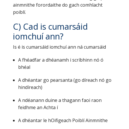
ainmnithe forordaithe do gach comhlacht
poiblí.
C) Cad is cumarsáid
iomchuí ann?
Is é is cumarsáid iomchuí ann ná cumarsáid
A fhéadfar a dhéanamh i scríbhinn nó ó
bhéal
A dhéantar go pearsanta (go díreach nó go
hindíreach)
A ndéanann duine a thagann faoi raon
feidhme an Achta í
A dhéantar le hOifigeach Poiblí Ainmnithe