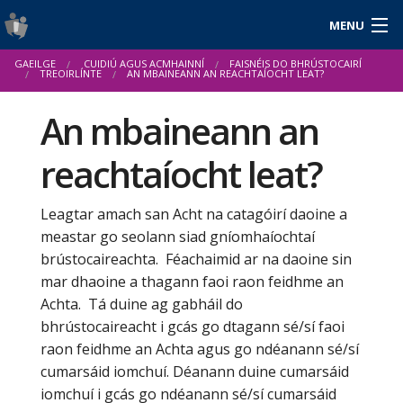
MENU
Logáil isteach
GAEILGE
CUIDIÚ AGUS ACMHAINNÍ
FAISNÉIS DO BHRÚSTOCAIRÍ
English
TREOIRLÍNTE
AN MBAINEANN AN REACHTAÍOCHT LEAT?
An mbaineann an
reachtaíocht leat?
Fúinn
Cuidiú agus Acmhainní
Leagtar amach san Acht na catagóirí daoine a
meastar go seolann siad gníomhaíochtaí
Nuacht
brústocaireachta. Féachaimid ar na daoine sin
Tuarascálacha & Staitisticí
mar dhaoine a thagann faoi raon feidhme an
Achta. Tá duine ag gabháil do
bhrústocaireacht i gcás go dtagann sé/sí faoi
raon feidhme an Achta agus go ndéanann sé/sí
cumarsáid iomchuí. Déanann duine cumarsáid
iomchuí i gcás go ndéanann sé/sí cumarsáid