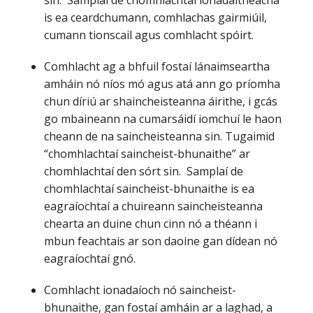
sin. Samplaí de chomhlachtaí ionadaitheacha
is ea ceardchumann, comhlachas gairmiúil,
cumann tionscail agus comhlacht spóirt.
Comhlacht ag a bhfuil fostaí lánaimseartha
amháin nó níos mó agus atá ann go príomha
chun díriú ar shaincheisteanna áirithe, i gcás
go mbaineann na cumarsáidí iomchuí le haon
cheann de na saincheisteanna sin. Tugaimid
“chomhlachtaí saincheist-bhunaithe” ar
chomhlachtaí den sórt sin. Samplaí de
chomhlachtaí saincheist-bhunaithe is ea
eagraíochtaí a chuireann saincheisteanna
chearta an duine chun cinn nó a théann i
mbun feachtais ar son daoine gan dídean nó
eagraíochtaí gnó.
Comhlacht ionadaíoch nó saincheist-
bhunaithe, gan fostaí amháin ar a laghad, a