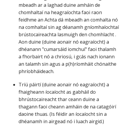
mbeadh ar a laghad duine amháin de
chomhaltaí na heagraíochta faoi raon
feidhme an Achta dá mbeadh an comhalta nó
na comhaltaí sin ag déanamh gníomhaíochtaí
brústocaireachta lasmuigh den chomhlacht .
Aon duine (duine aonair nó eagraíocht) a
dhéanann "cumarsáid iomchuí" faoi thalamh
a fhorbairt nó a chriosú, i gcás nach ionann
an talamh sin agus a p(h)ríomháit chónaithe
phríobháideach.
Tríú páirtí (duine aonair nó eagraíocht) a
fhaigheann íocaíocht as gabháil do
bhrústocaireacht thar ceann duine a
thagann faoi cheann amháin de na catagóirí
daoine thuas. (Is féidir an íocaíocht sin a
dhéanamh in airgead nó i luach airgid.)