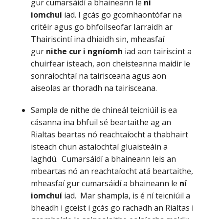
gur cumarsáidí a bhaineann le
ní
iomchuí
iad. I gcás go gcomhaontófar na
critéir agus go bhfoilseofar Iarraidh ar
Thairiscintí ina dhiaidh sin, mheasfaí
gur
nithe cur i ngníomh
iad aon tairiscint a
chuirfear isteach, aon cheisteanna maidir le
sonraíochtaí na tairisceana agus aon
aiseolas ar thoradh na tairisceana.
Sampla de nithe de chineál teicniúil is ea
cásanna ina bhfuil sé beartaithe ag an
Rialtas beartas nó reachtaíocht a thabhairt
isteach chun astaíochtaí gluaisteáin a
laghdú. Cumarsáidí a bhaineann leis an
mbeartas nó an reachtaíocht atá beartaithe,
mheasfaí gur cumarsáidí a bhaineann le
ní
iomchuí
iad. Mar shampla, is é ní teicniúil a
bheadh i gceist i gcás go rachadh an Rialtas i