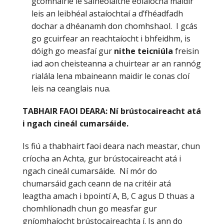
gcomhairle le saineolaithe eolaíocha maidir
leis an leibhéal astaíochtaí a d’fhéadfadh
dochar a dhéanamh don chomhshaol. I gcás
go gcuirfear an reachtaíocht i bhfeidhm, is
dóigh go measfaí gur
nithe teicniúla
freisin
iad aon cheisteanna a chuirtear ar an rannóg
rialála lena mbaineann maidir le conas cloí
leis na ceanglais nua.
TABHAIR FAOI DEARA: Ní brústocaireacht atá
i ngach cineál cumarsáide.
Is fiú a thabhairt faoi deara nach meastar, chun
críocha an Achta, gur brústocaireacht atá i
ngach cineál cumarsáide. Ní mór do
chumarsáid gach ceann de na critéir atá
leagtha amach i bpointí A, B, C agus D thuas a
chomhlíonadh chun go measfar gur
gníomhaíocht brústocaireachta í. Is ann do