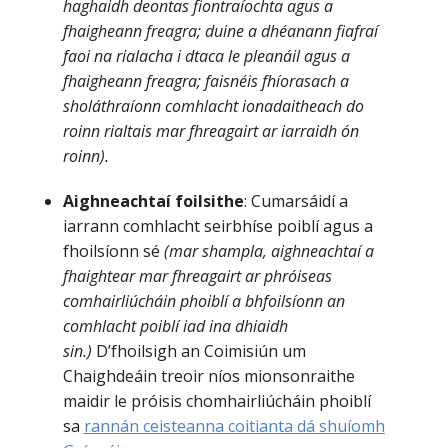
haghaidh deontas fiontraíochta agus a
fhaigheann freagra; duine a dhéanann fiafraí
faoi na rialacha i dtaca le pleanáil agus a
fhaigheann freagra; faisnéis fhíorasach a
sholáthraíonn comhlacht ionadaitheach do
roinn rialtais mar fhreagairt ar iarraidh ón
roinn).
Aighneachtaí foilsithe
: Cumarsáidí a
iarrann comhlacht seirbhíse poiblí agus a
fhoilsíonn sé
(mar shampla, aighneachtaí a
fhaightear mar fhreagairt ar phróiseas
comhairliúcháin phoiblí a bhfoilsíonn an
comhlacht poiblí iad ina dhiaidh
sin.)
D’fhoilsigh an Coimisiún um
Chaighdeáin treoir níos mionsonraithe
maidir le próisis chomhairliúcháin phoiblí
sa
rannán ceisteanna coitianta dá shuíomh