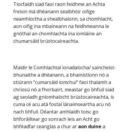
Tiocfaidh siad faoi raon feidhme an Achta
freisin má dhéanann sealbhóir oifige
neamhíoctha a shealbhaíonn, sa chomhlacht,
aon oifig ina mbaineann na feidhmeanna le
gnóthaí an chomhlachta ina iomláine an
chumarsáid brústocaireachta.
Maidir le Comhlachtaí ionadaíocha/ saincheist-
bhunaithe a dhéanann, a bhainistíonn nó a
stiúrann "cumarsáid iomchuí" faoi thalamh a
chriosú nó a fhorbairt, meastar go bhfuil siad
ag seoladh gníomhaíocht brústocaireachta, is
cuma cé acu atá fostaí lánaimseartha acu nó
nach bhfuil. Déantar amhlaidh toisc go
bhforáiltear go sonrach leis an Acht go
bhféadfar ceanglas a chur ar
aon duine
a