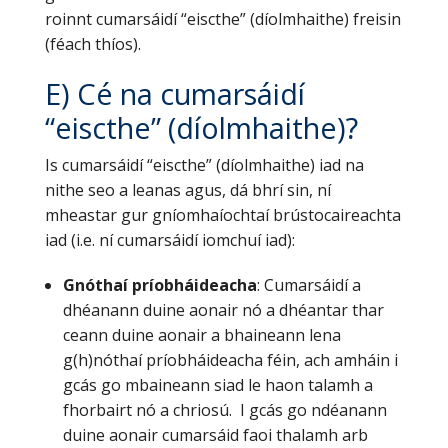
roinnt cumarsáidí “eiscthe” (díolmhaithe) freisin
(féach thíos).
E) Cé na cumarsáidí
“eiscthe” (díolmhaithe)?
Is cumarsáidí “eiscthe” (díolmhaithe) iad na
nithe seo a leanas agus, dá bhrí sin, ní
mheastar gur gníomhaíochtaí brústocaireachta
iad (i.e. ní cumarsáidí iomchuí iad):
Gnóthaí príobháideacha
: Cumarsáidí a
dhéanann duine aonair nó a dhéantar thar
ceann duine aonair a bhaineann lena
g(h)nóthaí príobháideacha féin, ach amháin i
gcás go mbaineann siad le haon talamh a
fhorbairt nó a chriosú. I gcás go ndéanann
duine aonair cumarsáid faoi thalamh arb