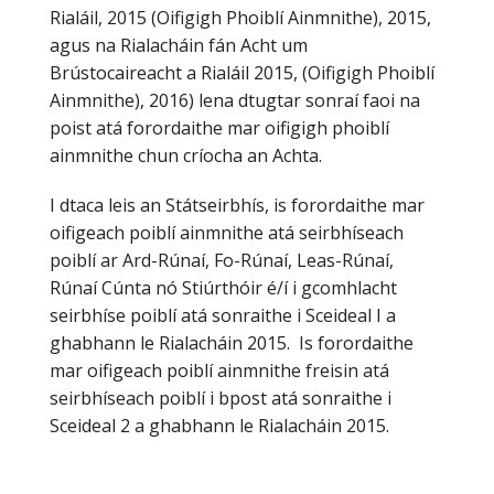
Rialáil, 2015 (Oifigigh Phoiblí Ainmnithe), 2015,
agus na Rialacháin fán Acht um
Brústocaireacht a Rialáil 2015, (Oifigigh Phoiblí
Ainmnithe), 2016) lena dtugtar sonraí faoi na
poist atá forordaithe mar oifigigh phoiblí
ainmnithe chun críocha an Achta.
I dtaca leis an Státseirbhís, is forordaithe mar
oifigeach poiblí ainmnithe atá seirbhíseach
poiblí ar Ard-Rúnaí, Fo-Rúnaí, Leas-Rúnaí,
Rúnaí Cúnta nó Stiúrthóir é/í i gcomhlacht
seirbhíse poiblí atá sonraithe i Sceideal I a
ghabhann le Rialacháin 2015. Is forordaithe
mar oifigeach poiblí ainmnithe freisin atá
seirbhíseach poiblí i bpost atá sonraithe i
Sceideal 2 a ghabhann le Rialacháin 2015.