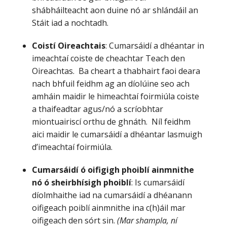
shábháilteacht aon duine nó ar shlándáil an
Stáit iad a nochtadh.
Coistí Oireachtais
: Cumarsáidí a dhéantar in
imeachtaí coiste de cheachtar Teach den
Oireachtas. Ba cheart a thabhairt faoi deara
nach bhfuil feidhm ag an díolúine seo ach
amháin maidir le himeachtaí foirmiúla coiste
a thaifeadtar agus/nó a scríobhtar
miontuairiscí orthu de ghnáth. Níl feidhm
aici maidir le cumarsáidí a dhéantar lasmuigh
d’imeachtaí foirmiúla.
Cumarsáidí ó oifigigh phoiblí ainmnithe
nó ó sheirbhísigh phoiblí
: Is cumarsáidí
díolmhaithe iad na cumarsáidí a dhéanann
oifigeach poiblí ainmnithe ina c(h)áil mar
oifigeach den sórt sin.
(Mar shampla, ní