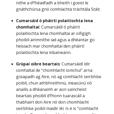
nithe a d’fhéadfadh a bheith i gceist le
gnáthchúrsa gnó comhlachta tráchtála Stáit.
Cumarsáid ó pháirtí polaitíochta lena
chomhaltaí
: Cumarsáidí ó pháirtí
polaitíochta lena chomhaltaí ar oifigigh
phoiblí ainmnithe iad agus a dhéantar go
heisiach mar chomhaltaí den pháirtí
polaitíochta lena mbaineann.
Grúpaí oibre beartais
: Cumarsáidí idir
comhaltaí de “chomhlacht iomchuí” arna
gceapadh ag Aire, nó ag comhlacht seirbhíse
poiblí, chun athbhreithniú, measúnú nó
anailís a dhéanamh ar aon saincheist
beartais phoiblí d’fhonn tuarascáil a
thabhairt don Aire nó don chomhlacht
seirbhíse poiblí maidir léi. Is é is “comhlacht