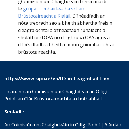
gCoimisiún um Chaighdeáin freisin maidir
le
grúpaí comhairleacha srl. an
Brústocaireacht a Rialáil
. D’fhéadfadh an
nóta treorach seo a bheith ábhartha freisin
d’eagraíochtaí a d’fhéadfadh rúnaíocht a
sholáthar d’OPA nó do ghrúpa OPA agus a
d’fhéadfadh a bheith i mbun gníomhaíochtaí
brústocaireachta.
https://www.sipo.ie/en/
Déan Teagmháil Linn
Déanann an
Coimisiún um Chaighdeáin in Oifigí
Poiblí
an Clár Brústocaireachta a chothabháil.
Seoladh:
An Coimisiún um Chaighdeáin in Oifigí Poiblí | 6 Ardán