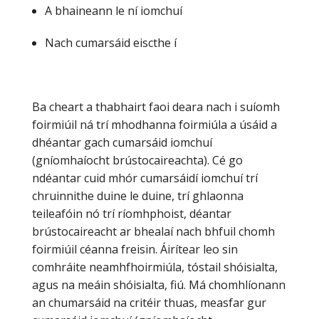
A bhaineann le ní iomchuí
Nach cumarsáid eiscthe í
Ba cheart a thabhairt faoi deara nach i suíomh
foirmiúil ná trí mhodhanna foirmiúla a úsáid a
dhéantar gach cumarsáid iomchuí
(gníomhaíocht brústocaireachta). Cé go
ndéantar cuid mhór cumarsáidí iomchuí trí
chruinnithe duine le duine, trí ghlaonna
teileafóin nó trí ríomhphoist, déantar
brústocaireacht ar bhealaí nach bhfuil chomh
foirmiúil céanna freisin. Áirítear leo sin
comhráite neamhfhoirmiúla, tóstail shóisialta,
agus na meáin shóisialta, fiú. Má chomhlíonann
an chumarsáid na critéir thuas, measfar gur