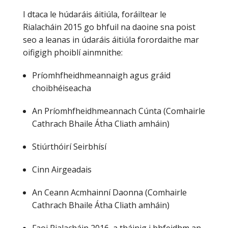
I dtaca le húdaráis áitiúla, foráiltear le
Rialacháin 2015 go bhfuil na daoine sna poist
seo a leanas in údaráis áitiúla forordaithe mar
oifigigh phoiblí ainmnithe:
Príomhfheidhmeannaigh agus gráid
choibhéiseacha
An Príomhfheidhmeannach Cúnta (Comhairle
Cathrach Bhaile Átha Cliath amháin)
Stiúrthóirí Seirbhísí
Cinn Airgeadais
An Ceann Acmhainní Daonna (Comhairle
Cathrach Bhaile Átha Cliath amháin)