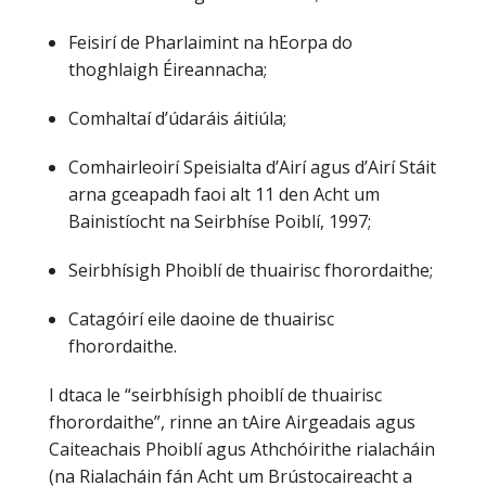
Feisirí de Pharlaimint na hEorpa do
thoghlaigh Éireannacha;
Comhaltaí d’údaráis áitiúla;
Comhairleoirí Speisialta d’Airí agus d’Airí Stáit
arna gceapadh faoi alt 11 den Acht um
Bainistíocht na Seirbhíse Poiblí, 1997;
Seirbhísigh Phoiblí de thuairisc fhorordaithe;
Catagóirí eile daoine de thuairisc
fhorordaithe.
I dtaca le “seirbhísigh phoiblí de thuairisc
fhorordaithe”, rinne an tAire Airgeadais agus
Caiteachais Phoiblí agus Athchóirithe rialacháin
(na Rialacháin fán Acht um Brústocaireacht a