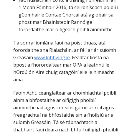
Faoi Rialacháin 2016, a tháinig i bhfeidhm an
1 Meán Fómhair 2016, tá seirbhíseach poiblí i
gComhairle Contae Chorcaí atá ag obair sa
phost mar Bhainisteoir Rannóige
forordaithe mar oifigeach poiblí ainmnithe.
Tá sonraí iomlána faoi na poist thuas, atá
forordaithe sna Rialacháin, ar fáil ar ár suíomh
Gréasáin
www.lobbying.ie
. Féadfar liosta na
bpost a fhorordaítear mar OPA a leathnú le
hOrdú ón Aire chuig catagóirí eile le himeacht
ama.
Faoin Acht, ceanglaítear ar chomhlachtaí poiblí
ainm a bhfostaithe ar oifigigh phoiblí
ainmnithe iad agus cur síos gairid ar róil agus
freagrachtaí na bhfostaithe sin a fhoilsiú ar a
suíomh Gréasáin. Tá sé tábhachtach a
thabhairt faoi deara nach bhfuil oifigigh phoiblí