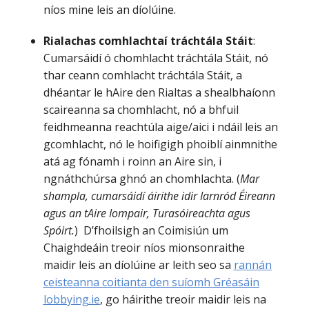
níos mine leis an díolúine.
Rialachas comhlachtaí tráchtála Stáit
:
Cumarsáidí ó chomhlacht tráchtála Stáit, nó
thar ceann comhlacht tráchtála Stáit, a
dhéantar le hAire den Rialtas a shealbhaíonn
scaireanna sa chomhlacht, nó a bhfuil
feidhmeanna reachtúla aige/aici i ndáil leis an
gcomhlacht, nó le hoifigigh phoiblí ainmnithe
atá ag fónamh i roinn an Aire sin, i
ngnáthchúrsa ghnó an chomhlachta. (
Mar
shampla, cumarsáidí áirithe idir Iarnród Éireann
agus an tAire Iompair, Turasóireachta agus
Spóirt.
) D’fhoilsigh an Coimisiún um
Chaighdeáin treoir níos mionsonraithe
maidir leis an díolúine ar leith seo sa
rannán
ceisteanna coitianta den suíomh Gréasáin
lobbying.ie
, go háirithe treoir maidir leis na