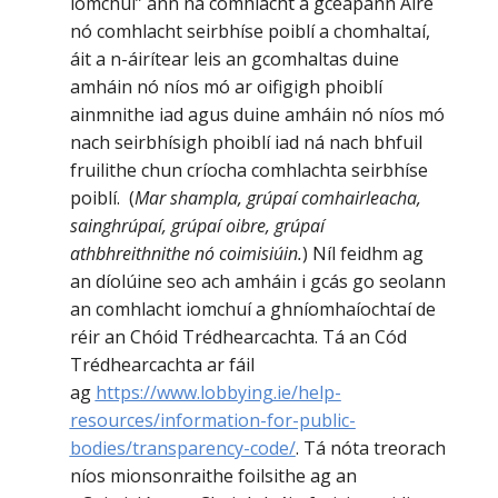
iomchuí” ann ná comhlacht a gceapann Aire
nó comhlacht seirbhíse poiblí a chomhaltaí,
áit a n-áirítear leis an gcomhaltas duine
amháin nó níos mó ar oifigigh phoiblí
ainmnithe iad agus duine amháin nó níos mó
nach seirbhísigh phoiblí iad ná nach bhfuil
fruilithe chun críocha comhlachta seirbhíse
poiblí. (
Mar shampla, grúpaí comhairleacha,
sainghrúpaí, grúpaí oibre, grúpaí
athbhreithnithe nó coimisiúin.
) Níl feidhm ag
an díolúine seo ach amháin i gcás go seolann
an comhlacht iomchuí a ghníomhaíochtaí de
réir an Chóid Trédhearcachta. Tá an Cód
Trédhearcachta ar fáil
ag
https://www.lobbying.ie/help-
resources/information-for-public-
bodies/transparency-code/
. Tá nóta treorach
níos mionsonraithe foilsithe ag an