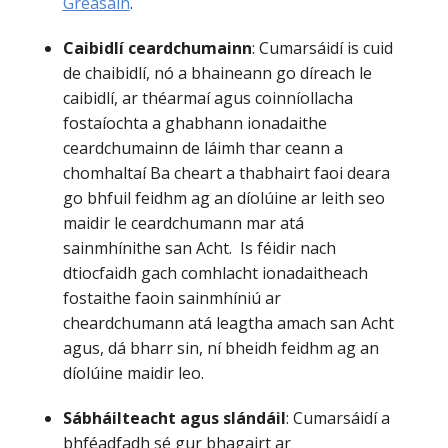
Gréasáin
.
Caibidlí ceardchumainn
: Cumarsáidí is cuid
de chaibidlí, nó a bhaineann go díreach le
caibidlí, ar théarmaí agus coinníollacha
fostaíochta a ghabhann ionadaithe
ceardchumainn de láimh thar ceann a
chomhaltaí Ba cheart a thabhairt faoi deara
go bhfuil feidhm ag an díolúine ar leith seo
maidir le ceardchumann mar atá
sainmhínithe san Acht. Is féidir nach
dtiocfaidh gach comhlacht ionadaitheach
fostaithe faoin sainmhíniú ar
cheardchumann atá leagtha amach san Acht
agus, dá bharr sin, ní bheidh feidhm ag an
díolúine maidir leo.
Sábháilteacht agus slándáil
: Cumarsáidí a
bhféadfadh sé gur bhagairt ar