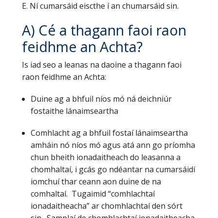
E. Ní cumarsáid eiscthe í an chumarsáid sin.
A) Cé a thagann faoi raon
feidhme an Achta?
Is iad seo a leanas na daoine a thagann faoi
raon feidhme an Achta:
Duine ag a bhfuil níos mó ná deichniúr
fostaithe lánaimseartha
Comhlacht ag a bhfuil fostaí lánaimseartha
amháin nó níos mó agus atá ann go príomha
chun bheith ionadaitheach do leasanna a
chomhaltaí, i gcás go ndéantar na cumarsáidí
iomchuí thar ceann aon duine de na
comhaltaí. Tugaimid “comhlachtaí
ionadaitheacha” ar chomhlachtaí den sórt