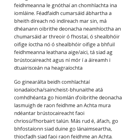
feidhmeanna le gnóthaí an chomhlachta ina
iomláine. Féadfaidh cumarsáid ábhartha a
bheith díreach nó indíreach mar sin, má
dhéanann oibrithe deonacha neamhíoctha an
chumarsáid ar threoir ó fhostaí, ó shealbhóir
oifige íoctha nó ó shealbhóir oifige a bhfuil
feidhmeanna leathana aige/aici, tá siad ag
brústocaireacht agus ní mór í a áireamh i
dtuairisceán na heagraíochta
Go ginearálta beidh comhlachtaí
ionadaíocha/saincheist-bhunaithe atá
comhdhéanta go hiomlán d’oibrithe deonacha
lasmuigh de raon feidhme an Achta mura
ndéantar brústocaireacht faoi
chriosú/fhorbairt talún. Más rud é, áfach, go
bhfostaíonn siad duine go lánaimseartha,
thiocfadh siad faoi raon feidhme an Achta.