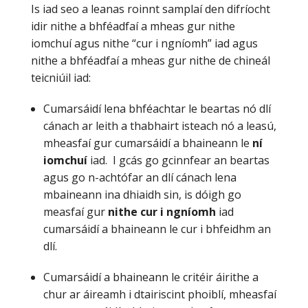
Is iad seo a leanas roinnt samplaí den difríocht
idir nithe a bhféadfaí a mheas gur nithe
iomchuí agus nithe “cur i ngníomh” iad agus
nithe a bhféadfaí a mheas gur nithe de chineál
teicniúil iad:
Cumarsáidí lena bhféachtar le beartas nó dlí
cánach ar leith a thabhairt isteach nó a leasú,
mheasfaí gur cumarsáidí a bhaineann le
ní
iomchuí
iad. I gcás go gcinnfear an beartas
agus go n-achtófar an dlí cánach lena
mbaineann ina dhiaidh sin, is dóigh go
measfaí gur
nithe cur i ngníomh
iad
cumarsáidí a bhaineann le cur i bhfeidhm an
dlí.
Cumarsáidí a bhaineann le critéir áirithe a
chur ar áireamh i dtairiscint phoiblí, mheasfaí