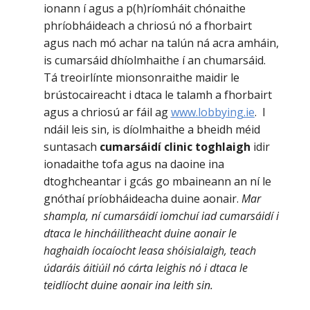
ionann í agus a p(h)ríomháit chónaithe
phríobháideach a chriosú nó a fhorbairt
agus nach mó achar na talún ná acra amháin,
is cumarsáid dhíolmhaithe í an chumarsáid.
Tá treoirlínte mionsonraithe maidir le
brústocaireacht i dtaca le talamh a fhorbairt
agus a chriosú ar fáil ag
www.lobbying.ie
. I
ndáil leis sin, is díolmhaithe a bheidh méid
suntasach
cumarsáidí clinic toghlaigh
idir
ionadaithe tofa agus na daoine ina
dtoghcheantar i gcás go mbaineann an ní le
gnóthaí príobháideacha duine aonair.
Mar
shampla, ní cumarsáidí iomchuí iad cumarsáidí i
dtaca le hincháilitheacht duine aonair le
haghaidh íocaíocht leasa shóisialaigh, teach
údaráis áitiúil nó cárta leighis nó i dtaca le
teidlíocht duine aonair ina leith sin.