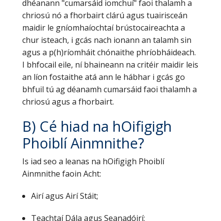
dhéanann "cumarsáid iomchuí" faoi thalamh a
chriosú nó a fhorbairt clárú agus tuairisceán
maidir le gníomhaíochtaí brústocaireachta a
chur isteach, i gcás nach ionann an talamh sin
agus a p(h)ríomháit chónaithe phríobháideach.
I bhfocail eile, ní bhaineann na critéir maidir leis
an líon fostaithe atá ann le hábhar i gcás go
bhfuil tú ag déanamh cumarsáid faoi thalamh a
chriosú agus a fhorbairt.
B) Cé hiad na hOifigigh
Phoiblí Ainmnithe?
Is iad seo a leanas na hOifigigh Phoiblí
Ainmnithe faoin Acht:
Airí agus Airí Stáit;
Teachtaí Dála agus Seanadóirí;