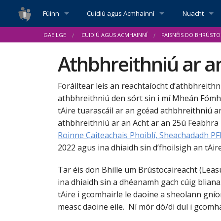
Fúinn
Cuidiú agus Acmhainní
Nuacht
GAEILGE
CUIDIÚ AGUS ACMHAINNÍ
FAISNÉIS DO BHRÚSTO
Reachtaíocht
An tAcht um Brústocaireacht a Rialáil
Seisiúin Faisnéise Tí Oscailte
Fógraí
Athbhreithniú ar a
Cód Iompair
Oifigigh Phoiblí Shainithe - Rialacháin
Cód Iompair
Faisnéis do Bhrústocairí
An bhfuil B
Preas Ráite
Foráiltear leis an reachtaíocht d’athbhreit
An Grúpa Comhairleach
Achomhairc - Rialacháin
Tuairimí ar an Chód Iompair
Faisnéis don Phobal
An rannán u
Óráidí & Airt
athbhreithniú den sórt sin i mí Mheán Fómhai
tAire tuarascáil ar an gcéad athbhreithniú a
Ár mBeartais
athbhreithniú ar an Acht ar an 25ú Feabhra 
2016 Athbhreithniú Reachtach ar an Acht um Br
Comhairliúchán Poiblí ar Chód Iompair do d
Príobháideachas agus Fianáin
Faisnéis d'Oifigigh Phoiblí Ainmnithe
Páipéar Comhairliúcháin Phoib
Dea-chleacht
Na deich rud
Roinne Caiteachais Phoiblí, Sheachadadh PF
2022 agus ina dhiaidh sin d’fhoilsigh an tAi
Ár gCairt Úsáideoirí Seirbhíse
2019 An Dara hAthbhreithniú Reachtach ar an 
Athúsáid Fhaisnéis na hEarnála Poiblí
Faisnéis do Chomhlachtaí Poiblí
Gaistí Coiti
Treoir d'Oifi
Liosta na gC
Tar éis don Bhille um Brústocaireacht (Leas
Creat Rialachais Chorparáidigh
An Bille um Brústocaireacht (Leasú) 2023
Ráiteas um Inrochtaineacht ar an Suíomh Gr
Video Faisnéise
Liosta OPS
Treoir do Bha
tAcht um Brús
Lobbying.ie 
ina dhiaidh sin a dhéanamh gach cúig bliana
tAire i gcomhairle le daoine a sheolann gní
Déan Teagmháil Linn
Scéim Foilsithe Um Shaoráil Faisnéise
Nótaí Treorach
Treoirlínte
Treoir do T
Faisnéis do 
How to regist
Na Deich Rud
measc daoine eile. Ní mór dó/di dul i gcomh