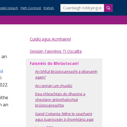
ogáil isteach
High Contrast
English
iantúil 2023 faoin Acht um Brústocaireacht a Rialáil
Cuidiú agus Acmhainní
Seisiúin Faisnéise Tí Oscailte
antúil dn Bhlian 2022 uaidh faoin Acht um Brustocaireacht a Rialáil (1)
h an
Faisnéis do Bhrústocairí
hdeáin in Oifigí Poiblí
antúil dn Bhlian 2021 uaidh faoin Acht um Brustocaireacht a Rialáil
hta
na
An bhfuil Brústocaireacht á déanamh
i
agam?
022.
hdeáin in Oifigí Poiblí
iantúil don bhliain 2020 uaidh faoin Acht um Brústocaireacht a Rialáil
An rannán um chuidiú
Dea-chleachtais do dhaoine a
ithe
sheolann gníomhaíochtaí
 hAthbhreithniú ar an Acht um Brústocaireacht a Rialáil 2015
 Dhaonlathach Rathúil
h an
brústocaireachta
Gaistí Coitianta: Nithe le seachaint
tocaireacht ar Chriosú agus Forbairt
 Dhaonlathach Rathúil
agus tuairisceán á chomhlánú agat