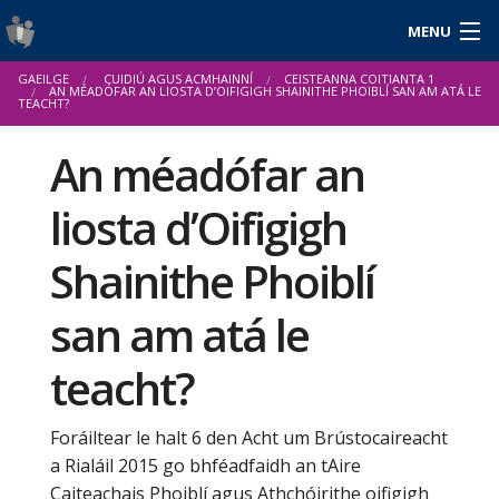
MENU
Logáil isteach
GAEILGE
CUIDIÚ AGUS ACMHAINNÍ
CEISTEANNA COITIANTA 1
English
AN MÉADÓFAR AN LIOSTA D’OIFIGIGH SHAINITHE PHOIBLÍ SAN AM ATÁ LE
TEACHT?
An méadófar an
Fúinn
liosta d’Oifigigh
Cuidiú agus Acmhainní
Shainithe Phoiblí
Nuacht
san am atá le
Tuarascálacha & Staitisticí
teacht?
Foráiltear le halt 6 den Acht um Brústocaireacht
a Rialáil 2015 go bhféadfaidh an tAire
Caiteachais Phoiblí agus Athchóirithe oifigigh