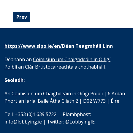
Prev
https://www.sipo.ie/en/
Déan Teagmháil Linn
Déanann an
Coimisiún um Chaighdeáin in Oifigí
Poiblí
an Clár Brústocaireachta a chothabháil.
Seoladh:
An Coimisiún um Chaighdeáin in Oifigí Poiblí | 6 Ardán
Phort an Iarla, Baile Átha Cliath 2 | D02 W773 | Éire
Teil: +353 (0)1 639 5722 | Ríomhphost:
info@lobbying.ie | Twitter: @LobbyingIE