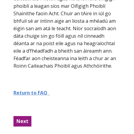
phoiblí a leagan síos mar Oifigigh Phoiblí
Shainithe faoin Acht. Chuir an tAire in iúl go
bhfuil sé ar intinn aige an liosta a mhéadú am
éigin san am atá le teacht. Níor socraíodh aon
dáta chuige sin go fóill agus níl cinneadh
déanta ar na poist eile agus na heagraíochtaí
eile a d’fhéadfadh a bheith san áireamh ann.
Féadfar aon cheisteanna ina leith a chur ar an
Roinn Caiteachais Phoiblí agus Athchóirithe.
Return to FAQ
Next